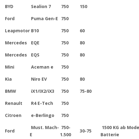
BYD
Sealion 7
750
150
Ford
Puma Gen-E
750
Leapmotor
B10
750
60
Mercedes
EQE
750
80
Mercedes
EQS
750
80
Mini
Aceman e
750
Kia
Niro EV
750
80
BMW
iX1/IX2/iX3
750
75-80
Renault
R4 E-Tech
750
Citroen
e-Berlingo
750
Must. Mach-
750-
1500 KG ab Model
Ford
30-75
E
1.500
Batterie