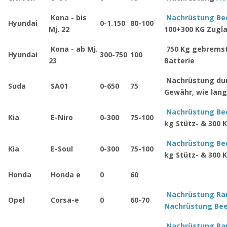
Kona - bis
Nachrüstung Be
Hyundai
0-1.150
80-100
Mj. 22
100+300 KG Zugla
Kona - ab Mj.
750 Kg gebremst
Hyundai
300-750
100
23
Batterie
Nachrüstung dur
Suda
SA01
0-650
75
Gewähr, wie lange
Nachrüstung B
Kia
E-Niro
0-300
75-100
kg Stütz- & 300 
Nachrüstung B
Kia
E-Soul
0-300
75-100
kg Stütz- & 300 
Honda
Honda e
0
60
Nachrüstung R
Opel
Corsa-e
0
60-70
Nachrüstung Bee
Nachrüstung R