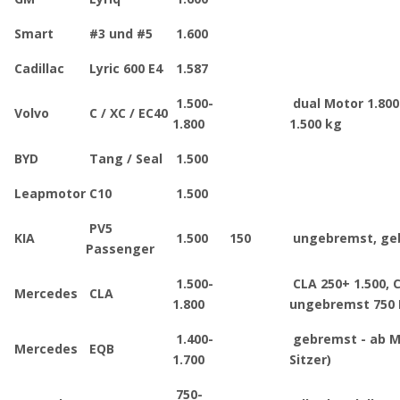
Smart
#3 und #5
1.600
Cadillac
Lyric 600 E4
1.587
1.500-
dual Motor 1.800
Volvo
C / XC / EC40
1.800
1.500 kg
BYD
Tang / Seal
1.500
Leapmotor
C10
1.500
PV5
KIA
1.500
150
ungebremst, ge
Passenger
1.500-
CLA 250+ 1.500, C
Mercedes
CLA
1.800
ungebremst 750
1.400-
gebremst - ab Mo
Mercedes
EQB
1.700
Sitzer)
750-