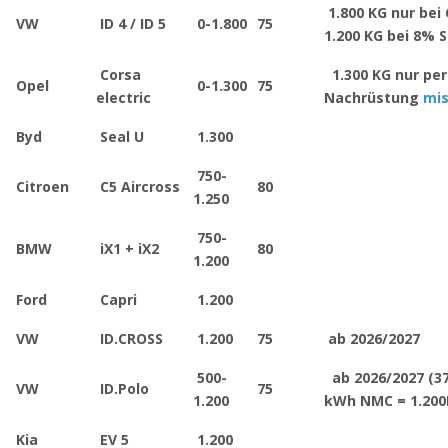
1.800 KG nur bei 
VW
ID 4 / ID 5
0-1.800
75
1.200 KG bei 8% S
Corsa
1.300 KG nur per
Opel
0-1.300
75
electric
Nachrüstung
mi
Byd
Seal U
1.300
750-
Citroen
C5 Aircross
80
1.250
750-
BMW
iX1 + iX2
80
1.200
Ford
Capri
1.200
VW
ID.CROSS
1.200
75
ab 2026/2027
500-
ab 2026/2027 (37
VW
ID.Polo
75
1.200
kWh NMC = 1.20
Kia
EV 5
1.200