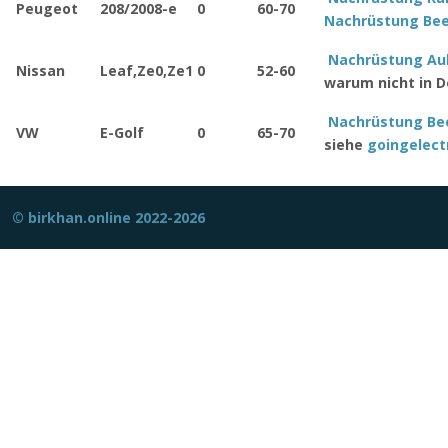
Peugeot
208/2008-e
0
60-70
Nachrüstung Be
Nachrüstung Au
Nissan
Leaf,Ze0,Ze1
0
52-60
warum nicht in D
Nachrüstung Be
VW
E-Golf
0
65-70
siehe
goingelect
© birkhan.online 2022-2026