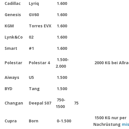
Cadillac
Lyriq
1.600
Genesis
GV60
1.600
KGM
Torres EVX
1.600
Lynk&Co
02
1.600
Smart
#1
1.600
1.500-
Polestar
Polestar 4
2000 KG bei Allra
2.000
Aiways
U5
1.500
BYD
Tang
1.500
750-
Changan
Deepal S07
75
1500
1500 KG nur per
Cupra
Born
0-1.500
Nachrüstung
mi