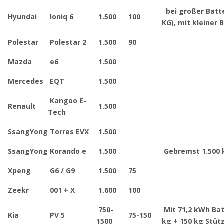
bei großer Batt
Hyundai
Ioniq 6
1.500
100
KG), mit kleiner 
Polestar
Polestar 2
1.500
90
Mazda
e6
1.500
Mercedes
EQT
1.500
Kangoo E-
Renault
1.500
Tech
SsangYong
Torres EVX
1.500
SsangYong
Korando e
1.500
Gebremst 1.500 
Xpeng
G6 / G9
1.500
75
Zeekr
001 + X
1.600
100
750-
Mit 71,2 kWh Ba
Kia
PV 5
75-150
1500
kg + 150 kg Stüt