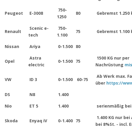
750-
Peugeot
E-3008
80
Gebremst 1.250 
1250
Scenic e-
750-
Renault
75
Gebremst 1.100 
tech
1.100
Nissan
Ariya
0-1.500
80
Astra
1500 KG nur per
Opel
0-1.500
75
electric
Nachrüstung
mi
Ab Werk max. Fa
VW
ID 3
0-1.500
60-75
über
https://ww
DS
N8
1.400
Nio
ET 5
1.400
serienmäßig bei 
1.400 KG nur bei 
Skoda
Enyaq iV
0-1.400
75
bei 8%St. - incl.