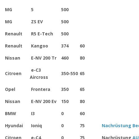
MG
5
500
MG
ZS EV
500
Renault
R5 E-Tech
500
Renault
Kangoo
374
60
Nissan
E-NV 200 Tr
460
80
e-C3
Citroen
350-550
65
Aircross
Opel
Frontera
350
65
Nissan
E-NV 200 Ev
150
80
BMW
I3
0
60
Hyundai
Ioniq
0
75
Nachrüstung Be
Citroen
e-C4
0
75
Nachrüstung
AU