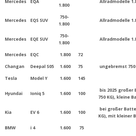
Mercedes
EQA
Allradmodelle 1.
1.800
750-
Mercedes
EQS SUV
Allradmodelle 1.
1.800
750-
Mercedes
EQE SUV
Allradmodelle 1.
1.800
Mercedes
EQC
1.800
72
Changan
Deepal S05
1.600
75
ungebremst 750
Tesla
Model Y
1.600
145
bis 2025 großer
Hyundai
Ioniq 5
1.600
100
750 KG), kleine B
bei großer Batt
Kia
EV 6
1.600
100
KG), mit kleiner 
BMW
i 4
1.600
75