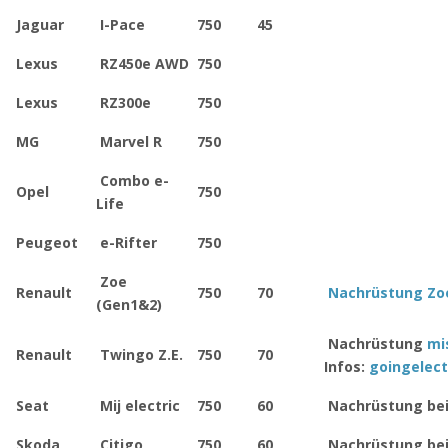
Jaguar
I-Pace
750
45
Lexus
RZ450e AWD
750
Lexus
RZ300e
750
MG
Marvel R
750
Combo e-
Opel
750
Life
Peugeot
e-Rifter
750
Zoe
Renault
750
70
Nachrüstung Zo
(Gen1&2)
Nachrüstung
mi
Renault
Twingo Z.E.
750
70
Infos:
goingelect
Seat
Mij electric
750
60
Nachrüstung bei
Skoda
Citigo
750
60
Nachrüstung bei