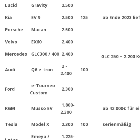
Lucid
Gravity
2.500
Kia
EV 9
2.500
125
ab Ende 2023 lie
Porsche
Macan
2.500
Volvo
EX60
2.400
Mercedes
GLC300 / 400
2.400
GLC 250 = 2.200 K
2 -
Audi
Q6 e-tron
100
2.400
e-Tourneo
Ford
2.300
Custom
1.800-
KGM
Musso EV
ab 42.000€ für e
2.300
Tesla
Model X
2.300
100
serienmäßig
Emeya /
1.225-
Lotus