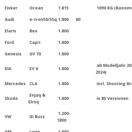
Fisker
Ocean
1.815
1090 KG (Basism
Audi
e-tron50/55q
1.800
80
Elaris
Beo
1.800
Ford
Capri
1.800
Genesis
GV 70
1.800
ab Modelljahr 20
KIA
EV 6
1.800
2024)
Mercedes
CLA
1.800
incl. Shooting B
Enjaq &
Skoda
1.800
iv 85 Versionen
Elroq
1.200-
VW
ID Buzz
1800
GM
Lyriq
1.600