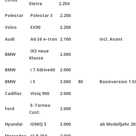
Eletre
2.250
Polestar
Polestar 3
2.200
Volvo
EX90
2.200
Audi
A6 S6 e-tron
2.100
incl. Avant
IX3 neue
BMW
2.000
Klasse
BMW
i 7 Xdrive60
2.000
BMW
i 5
2.000
80
Basisversion 1.5
Cadillac
Visiq 900
2.000
E-Torneo
Ford
2.000
Cust.
Hyundai
IONIQ 5
2.000
ab Modelljahr 20
Mercedes
GLB 350
2.000